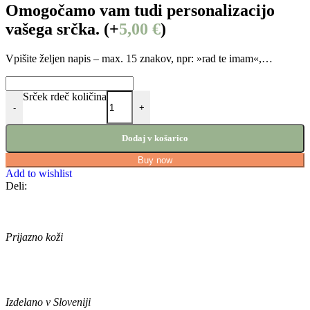
Omogočamo vam tudi personalizacijo
vašega srčka.
(+
5,00
€
)
Vpišite željen napis – max. 15 znakov, npr: »rad te imam«,…
Srček rdeč količina
-
+
Dodaj v košarico
Buy now
Add to wishlist
Deli:
Prijazno koži
I
zdelano v Sloveniji