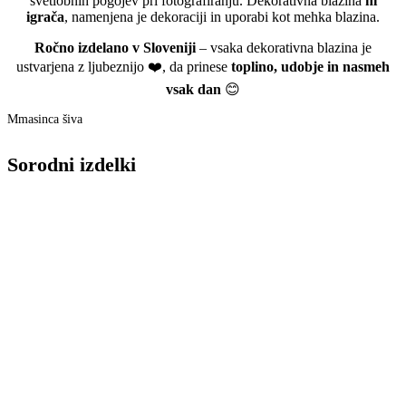
svetlobnih pogojev pri fotografiranju. Dekorativna blazina
ni
igrača
, namenjena je dekoraciji in uporabi kot mehka blazina.
Ročno izdelano v Sloveniji
– vsaka dekorativna blazina je
ustvarjena z ljubeznijo ❤️, da prinese
toplino, udobje in nasmeh
vsak dan
😊
Mmasinca šiva
Sorodni izdelki