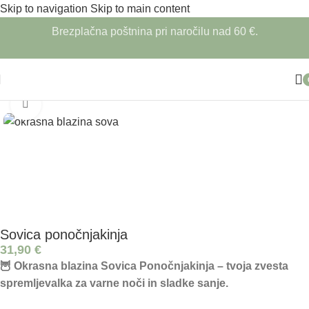
Skip to navigation
Skip to main content
Brezplačna poštnina pri naročilu nad 60 €.
Domov
/
Dekorativne blazine
/
Živalske blazine
Click to enlarge
Sovica ponočnjakinja
31,90
€
🦉 Okrasna blazina Sovica Ponočnjakinja – tvoja zvesta
spremljevalka za varne noči in sladke sanje.