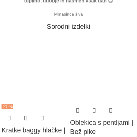
toplino, udobje in nasmeh vsak dan
😊
Mmasinca šiva
Sorodni izdelki
-20%
Oblekica s pentljami |
Kratke baggy hlačke |
Bež pike