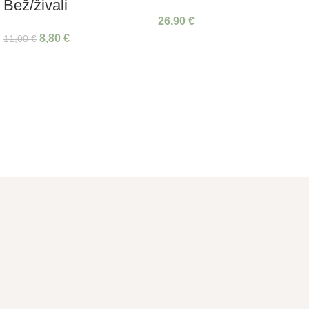
Bež/živali
26,90
€
8,80
€
11,00
€