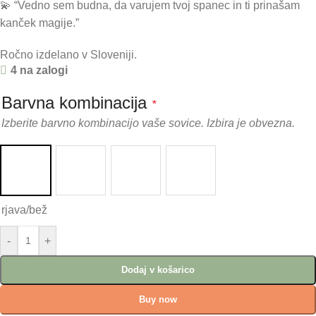
💫 “Vedno sem budna, da varujem tvoj spanec in ti prinašam
kanček magije.”
Ročno izdelano v Sloveniji.
4 na zalogi
Barvna kombinacija
*
Izberite barvno kombinacijo vaše sovice. Izbira je obvezna.
rjava/bež
-
+
Dodaj v košarico
Buy now