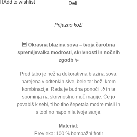
Add to wishlist
Deli:
Prijazno koži
🦉 Okrasna blazina sova – tvoja čarobna
spremljevalka modrosti, skrivnosti in nočnih
zgodb ✨
Pred tabo je nežna dekorativna blazina sova,
narejena v odtenkih sive, bele ter bež–krem
kombinacije. Rada je budna ponoči 🌙 in te
spominja na skrivnostno moč magije. Če jo
povabiš k sebi, ti bo tiho šepetala modre misli in
s toplino napolnila tvoje sanje.
Material:
Prevleka: 100 % bombažni frotir