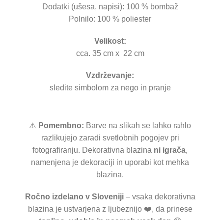
Dodatki (ušesa, napisi): 100 % bombaž
Polnilo: 100 % poliester
Velikost:
cca. 35 cm x 22 cm
Vzdrževanje:
sledite simbolom za nego in pranje
⚠️
Pomembno:
Barve na slikah se lahko rahlo
razlikujejo zaradi svetlobnih pogojev pri
fotografiranju. Dekorativna blazina
ni igrača
,
namenjena je dekoraciji in uporabi kot mehka
blazina.
Ročno izdelano v Sloveniji
– vsaka dekorativna
blazina je ustvarjena z ljubeznijo ❤️, da prinese