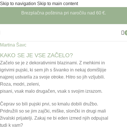
Skip to navigation
Skip to main content
Brezplačna poštnina pri naročilu nad 60 €.
Martina Šavc
KAKO SE JE VSE ZAČELO?
Začelo se je z dekorativnimi blazinami. Z mehkimi in
igrivimi pujski, ki sem jih s šivanko in nekaj domišljije
najprej ustvarila za svoje otroke. Hitro so jih vzljubili.
Roza, modri, zeleni,
pisani, vsak malo drugačen, vsak s svojim izrazom.
Čeprav so bili pujski prvi, so kmalu dobili družbo.
Pridružili so se jim zajčki, miške, slončki in drugi mali
živalski prijatelji. Zakaj ne bi eden izmed njih odpujsal
tudi k vam?