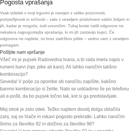
Pogosta vprašanja
Vsak izdelek v moji trgovini je narejen z veliko pozornosti,
potrpežljivosti in srčnosti – zato z veseljem prisluhnem vašim željam in
jih, kadar je mogoče, tudi uresničim. Tukaj boste našli odgovore na
nekatera najpogostejša vprašanja, ki mi jih zastavijo kupci. Če
odgovora ne najdete, mi brez zadržkov pišite – vedno vam z veseljem
pomagam.
Pošljite nam vpršanje
Všeč mi je pujsek Radovedna Ivana, a bi rada imela napis v
rumeni barvi (npr. pike ali karo). Ali lahko naročim takšno
kombinacijo?
Seveda! V polje za opombe ob naročilu zapišite, kakšno
barvno kombinacijo si želite. Nato se uskladimo še po telefonu
ali e-pošti, da bo pujsek točno tak, kot si ga predstavljate.
Moj otrok je zelo vitek. Težko najdem dovolj dolga oblačila
zanj, saj so hlače in rokavi pogosto prekratki. Lahko naročim
širino za številko 92 in dolžino za številko 98?