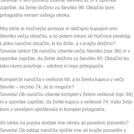
Seveda! V tem primeru izberite številko 92 in v opombe
zapišite, da želite dolžino za številko 98. Oblačilo bom
prilagodila meram vašega otroka.
Moj otrok je močnejše postave in običajno kupujem eno
številko večja oblačila, a so potem rokavi ali hlačnice predolgi.
Lahko naročim oblačilo, ki bo širše, a s krajšo dolžino?
Seveda lahko! Ob naročilu izberite večjo številko (npr. 86) in v
opombe zapišite, da želite dolžino za številko 80. Oblačilo bo
tako ravno pravšnje – udobno in lepo prilegajoče.
Komplet bi naročila v velikosti 68, a bi želela kapico v večji
številki – recimo 74. Je to mogoče?
Seveda! Ob naročilu izberite komplet v želeni velikosti (npr. 68)
in v opombe zapišite, da želite kapico v velikosti 74. Vašo željo
bom z veseljem upoštevala in komplet prilagodila.
Ali lahko na pujska dodate ime otroka ali posebno posvetilo?
Seveda! Ob oddaji naročila vpišite ime ali krajše posvetilo v