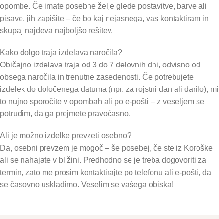
opombe. Če imate posebne želje glede postavitve, barve ali
pisave, jih zapišite – če bo kaj nejasnega, vas kontaktiram in
skupaj najdeva najboljšo rešitev.
Kako dolgo traja izdelava naročila?
Običajno izdelava traja od 3 do 7 delovnih dni, odvisno od
obsega naročila in trenutne zasedenosti. Če potrebujete
izdelek do določenega datuma (npr. za rojstni dan ali darilo), mi
to nujno sporočite v opombah ali po e-pošti – z veseljem se
potrudim, da ga prejmete pravočasno.
Ali je možno izdelke prevzeti osebno?
Da, osebni prevzem je mogoč – še posebej, če ste iz Koroške
ali se nahajate v bližini. Predhodno se je treba dogovoriti za
termin, zato me prosim kontaktirajte po telefonu ali e-pošti, da
se časovno uskladimo. Veselim se vašega obiska!