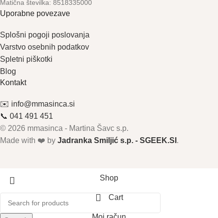
Matična številka: 8518335000
Uporabne povezave
Splošni pogoji poslovanja
Varstvo osebnih podatkov
Spletni piškotki
Blog
Kontakt
✉️ info@mmasinca.si
📞 041 491 451
© 2026 mmasinca - Martina Šavc s.p.
Made with ❤️ by
Jadranka Smiljić s.p. - SGEEK.SI
.
Shop
Cart
Moj račun