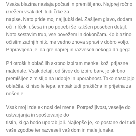
Vsaka blazina nastaja počasi in premišljeno. Najprej ročno
izrežem vsak del, tudi črke za
napise. Nato pride moj najljubši del. Zašijem glavo, dodam
oči, rilček, ušesa in po potrebi še kakšen poseben detajl.
Nato sestavim trup, vse povežem in dokončam. Ko blazino
očistim zadnjih nitk, me vedno znova spravi v dobro voljo.
Pripravljena je, da gre naprej in razveseli nekoga drugega.
Pri otroških oblačilih skrbno izbiram mehke, koži prijazne
materiale. Vsak detajl, od šivov do izbire barv, je skrbno
premišljen z mislijo na udobje in uporabnost. Tako nastajajo
oblačila, ki niso le lepa, ampak tudi praktična in prijetna za
nošenje.
Vsak moj izdelek nosi del mene. Potrpežljivost, veselje do
ustvarjanja in spoštovanje do
tistih, ki ga bodo uporabljali. Najlepše je, ko postane del tudi
vaše zgodbe ter razveseli vaš dom in male junake.