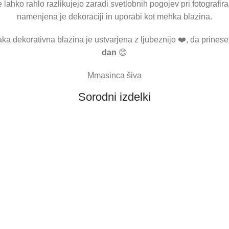
 lahko rahlo razlikujejo zaradi svetlobnih pogojev pri fotografir
namenjena je dekoraciji in uporabi kot mehka blazina.
ka dekorativna blazina je ustvarjena z ljubeznijo ❤️, da prines
dan
😊
Mmasinca šiva
Sorodni izdelki