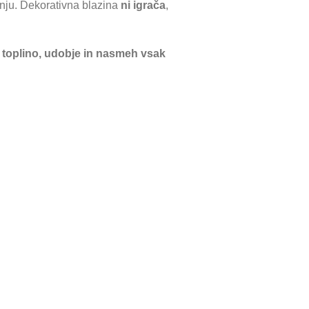
anju. Dekorativna blazina
ni igrača
,
e
toplino, udobje in nasmeh vsak