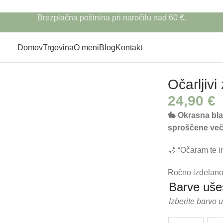
Brezplačna poštnina pri naročilu nad 60 €.
Domov
Trgovina
O meni
Blog
Kontakt
li
Očarljivi 
24,90
€
🐇 Okrasna blaz
sproščene več
🌙 “Očaram te i
Ročno izdelano 
Barve ušes
Izberite barvo 