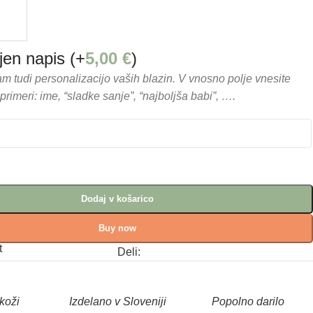
ljen napis
(+
5,00
€
)
tudi personalizacijo vaših blazin. V vnosno polje vnesite
primeri: ime, “sladke sanje”, “najboljša babi”, ….
Dodaj v košarico
Buy now
t
Deli:
koži
I
zdelano v Sloveniji
Popolno darilo