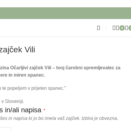
0
zajček Vili
ina Očarljivi zajček Vili – tvoj čarobni spremljevalec za
ere in miren spanec.
n te popeljem v prijeten spanec.”
v Sloveniji.
 in/ali napisa
*
ušes in napisa ki jo bo imela vaš zajček. Izbira je obvezna.