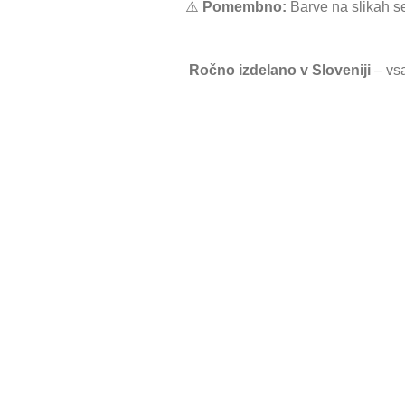
⚠️
Pomembno:
Barve na slikah se
Ročno izdelano v Sloveniji
– vsa