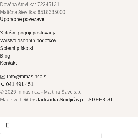
Davčna številka: 72245131
Matična številka: 8518335000
Uporabne povezave
Splošni pogoji poslovanja
Varstvo osebnih podatkov
Spletni piškotki
Blog
Kontakt
✉️ info@mmasinca.si
📞 041 491 451
© 2026 mmasinca - Martina Šavc s.p.
Made with ❤️ by
Jadranka Smiljić s.p. - SGEEK.SI
.