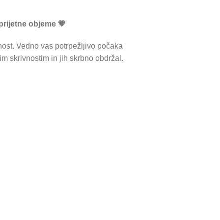
prijetne objeme 💗
nost. Vedno vas potrpežljivo počaka
šim skrivnostim in jih skrbno obdržal.