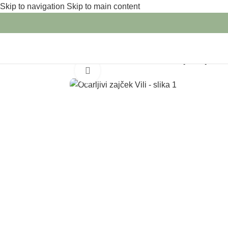
Skip to navigation
Skip to main content
Domov
/
Dekorativne blazine
/
Živalske blazine
/
Očarljivi zajček Vi
Click to enlarge