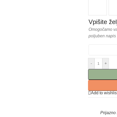
Vpišite že
Omogočamo vam 
poljuben napis 
-
+
Add to wishlis
Prijazno 