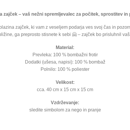
a zajček – vaš nežni spremljevalec za počitek, sprostitev in 
blazina zajček, ki vam z veseljem podarja ves svoj čas in pozor
e bližine, ga preprosto stisnete k sebi 🤗 – zajček bo prisluhnil va
Material:
Prevleka: 100 % bombažni frotir
Dodatki (ušesa, napisi): 100 % bombaž
Polnilo: 100 % poliester
Velikost:
cca. 40 cm x 15 cm x 15 cm
Vzdrževanje:
sledite simbolom za nego in pranje