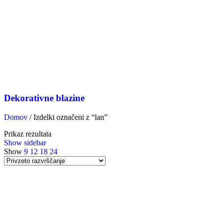
Dekorativne blazine
Domov
/
Izdelki označeni z “lan”
Prikaz rezultata
Show sidebar
Show
9
12
18
24