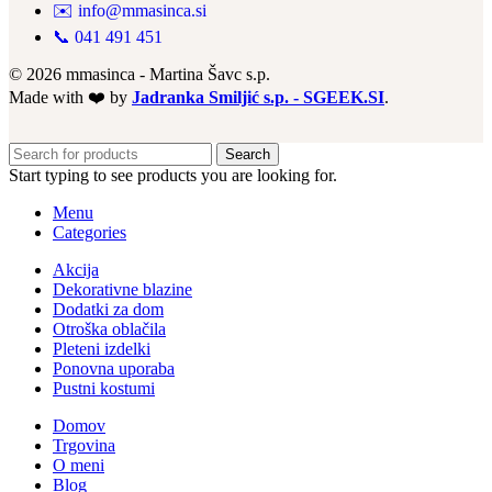
✉️ info@mmasinca.si
📞 041 491 451
© 2026 mmasinca - Martina Šavc s.p.
Made with ❤️ by
Jadranka Smiljić s.p. - SGEEK.SI
.
Search
Start typing to see products you are looking for.
Menu
Categories
Akcija
Dekorativne blazine
Dodatki za dom
Otroška oblačila
Pleteni izdelki
Ponovna uporaba
Pustni kostumi
Domov
Trgovina
O meni
Blog