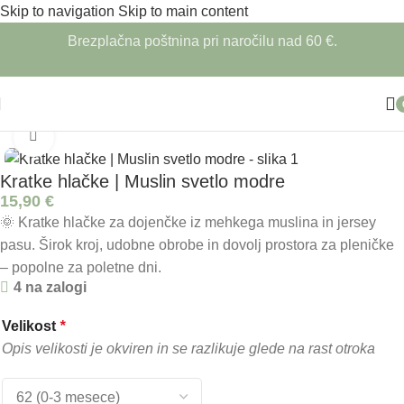
Skip to navigation
Skip to main content
Brezplačna poštnina pri naročilu nad 60 €.
Domov
/
Otroška oblačila
/
Kratke hlačke
Click to enlarge
Kratke hlačke | Muslin svetlo modre
15,90
€
🌞 Kratke hlačke za dojenčke iz mehkega muslina in jersey
pasu. Širok kroj, udobne obrobe in dovolj prostora za pleničke
– popolne za poletne dni.
4 na zalogi
Velikost
*
Opis velikosti je okviren in se razlikuje glede na rast otroka