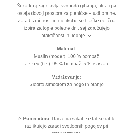
Širok kroj zagotavlja svobodo gibanja, hkrati pa
ostaja dovolj prostora za pleničke – tudi pralne.
Zaradi zračnosti in mehkobe so hlačke odlična
izbira za tople poletne dni, saj združujejo
praktičnost in udobje. 🌸
Material:
Muslin (moder): 100 % bombaž
Jersey (bel): 95 % bombaž, 5 % elastan
Vzdrževanje:
Sledite simbolom za nego in pranje
⚠️
Pomembno:
Barve na slikah se lahko rahlo
razlikujejo zaradi svetlobnih pogojev pri