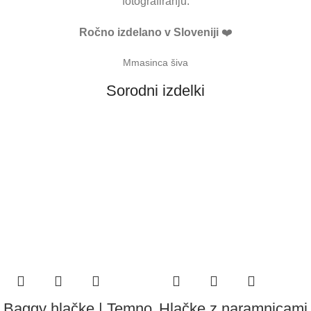
fotografiranju.
Ročno izdelano v Sloveniji
❤️
Mmasinca šiva
Sorodni izdelki
Baggy hlačke | Temno
Hlačke z naramnicami