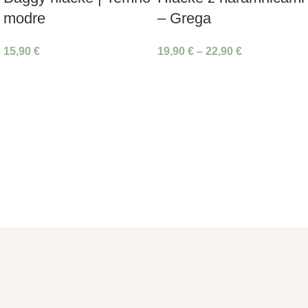
modre
– Grega
15,90
€
19,90
€
–
22,90
€