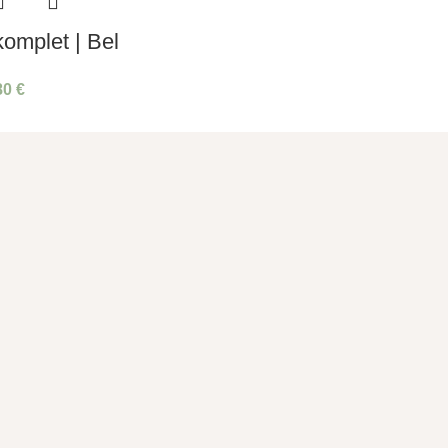
komplet | Bel
80
€