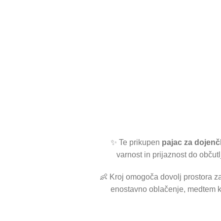
✨ Te prikupen
pajac za dojenč
varnost in prijaznost do obču
👶 Kroj omogoča dovolj prostora za 
enostavno oblačenje, medtem 