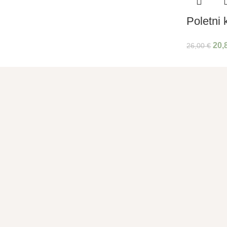
Poletni 
20,
26,00
€