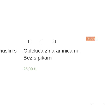
-20%
muslin s
Oblekica z naramnicami |
Bež s pikami
26,90
€