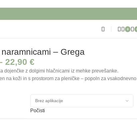
0
 naramnicami – Grega
–
22,90
€
a dojenčke z dolgimi hlačnicami iz mehke prevešanke.
eten na koži in s prostorom za pleničke – popoln za vsakodnevno
Počisti