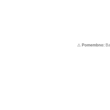
⚠️
Pomembno:
Bar