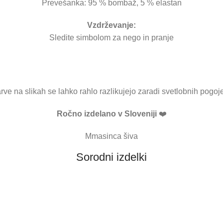
Prevešanka: 95 % bombaž, 5 % elastan
Vzdrževanje:
Sledite simbolom za nego in pranje
ve na slikah se lahko rahlo razlikujejo zaradi svetlobnih pogojev
Ročno izdelano v Sloveniji
❤️
Mmasinca šiva
Sorodni izdelki