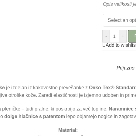
Opis velikosti j
-
+
Add to wishlis
Prijazno 
ke
je izdelan iz kakovostne prevešanke z
Oeko-Tex® Standard 
tljive otroške kože. Zaradi elastičnosti je izjemno udoben in pr
pleničke – tudi pralne, ki poskrbijo za več topline.
Naramnice s 
ko
dolge hlačnice s patentom
lepo objamejo nogice in zagotavl
Material: