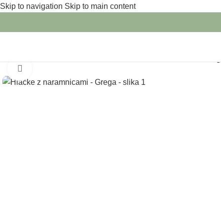
Skip to navigation
Skip to main content
Domov
/
Otroška oblačila
/
Hlačke
/
Hlačke z naramnicami – Gre
Click to enlarge