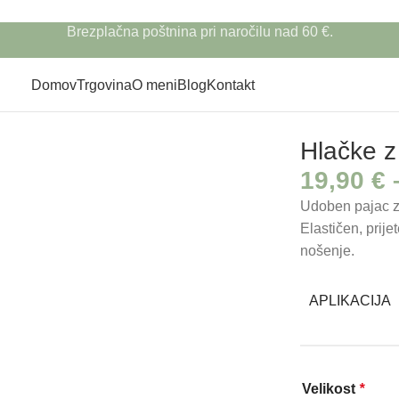
Brezplačna poštnina pri naročilu nad 60 €.
Domov
Trgovina
O meni
Blog
Kontakt
ga
Hlačke z
19,90
€
Udoben pajac z
Elastičen, prij
nošenje.
APLIKACIJA
Velikost
*