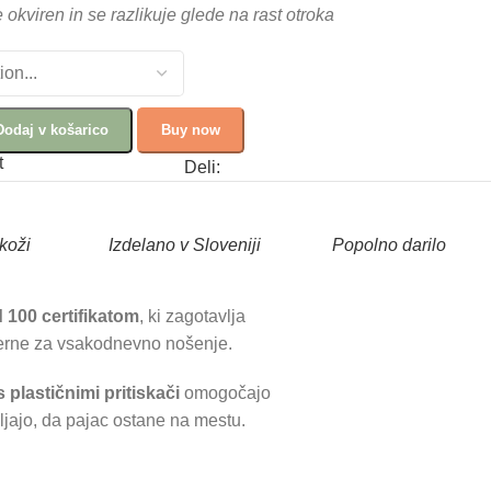
e okviren in se razlikuje glede na rast otroka
Dodaj v košarico
Buy now
t
Deli:
koži
I
zdelano v Sloveniji
Popolno darilo
100 certifikatom
, ki zagotavlja
imerne za vsakodnevno nošenje.
plastičnimi pritiskači
omogočajo
jajo, da pajac ostane na mestu.