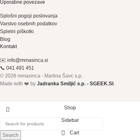
Uporabne povezave
Splošni pogoji poslovanja
Varstvo osebnih podatkov
Spletni piškotki
Blog
Kontakt
✉️ info@mmasinca.si
📞 041 491 451
© 2026 mmasinca - Martina Šavc s.p.
Made with ❤️ by
Jadranka Smiljić s.p. - SGEEK.SI
.
Shop
Sidebar
Cart
Search