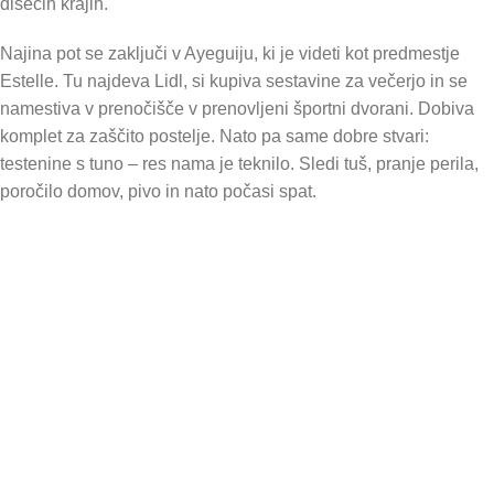
dišečih krajih.
Najina pot se zaključi v Ayeguiju, ki je videti kot predmestje
Estelle. Tu najdeva Lidl, si kupiva sestavine za večerjo in se
namestiva v prenočišče v prenovljeni športni dvorani. Dobiva
komplet za zaščito postelje. Nato pa same dobre stvari:
testenine s tuno – res nama je teknilo. Sledi tuš, pranje perila,
poročilo domov, pivo in nato počasi spat.