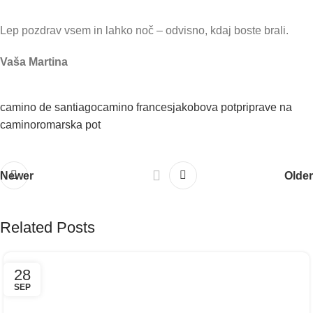
Lep pozdrav vsem in lahko noč – odvisno, kdaj boste brali.
Vaša Martina
camino de santiago
camino frances
jakobova pot
priprave na
camino
romarska pot
Newer
Older
Related Posts
28
SEP