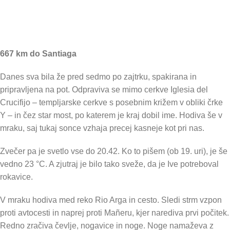
667 km do Santiaga
Danes sva bila že pred sedmo po zajtrku, spakirana in
pripravljena na pot. Odpraviva se mimo cerkve Iglesia del
Crucifijo – templjarske cerkve s posebnim križem v obliki črke
Y – in čez star most, po katerem je kraj dobil ime. Hodiva še v
mraku, saj tukaj sonce vzhaja precej kasneje kot pri nas.
Zvečer pa je svetlo vse do 20.42. Ko to pišem (ob 19. uri), je še
vedno 23 °C. A zjutraj je bilo tako sveže, da je Ive potreboval
rokavice.
V mraku hodiva med reko Rio Arga in cesto. Sledi strm vzpon
proti avtocesti in naprej proti Mañeru, kjer narediva prvi počitek.
Redno zračiva čevlje, nogavice in noge. Noge namaževa z