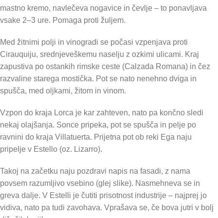
mastno kremo, navlečeva nogavice in čevlje – to ponavljava
vsake 2–3 ure. Pomaga proti žuljem.
Med žitnimi polji in vinogradi se počasi vzpenjava proti
Cirauquiju, srednjeveškemu naselju z ozkimi ulicami. Kraj
zapustiva po ostankih rimske ceste (Calzada Romana) in čez
razvaline starega mostička. Pot se nato nenehno dviga in
spušča, med oljkami, žitom in vinom.
Vzpon do kraja Lorca je kar zahteven, nato pa končno sledi
nekaj olajšanja. Sonce pripeka, pot se spušča in pelje po
ravnini do kraja Villatuerta. Prijetna pot ob reki Ega naju
pripelje v Estello (oz. Lizarro).
Takoj na začetku naju pozdravi napis na fasadi, z nama
povsem razumljivo vsebino (glej slike). Nasmehneva se in
greva dalje. V Estelli je čutiti prisotnost industrije – najprej jo
vidiva, nato pa tudi zavohava. Vprašava se, če bova jutri v bolj