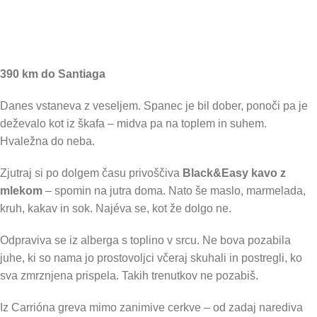
390 km do Santiaga
Danes vstaneva z veseljem. Spanec je bil dober, ponoči pa je
deževalo kot iz škafa – midva pa na toplem in suhem.
Hvaležna do neba.
Zjutraj si po dolgem času privoščiva
Black&Easy kavo z
mlekom
– spomin na jutra doma. Nato še maslo, marmelada,
kruh, kakav in sok. Najéva se, kot že dolgo ne.
Odpraviva se iz alberga s toplino v srcu. Ne bova pozabila
juhe, ki so nama jo prostovoljci včeraj skuhali in postregli, ko
sva zmrznjena prispela. Takih trenutkov ne pozabiš.
Iz Carrióna greva mimo zanimive cerkve – od zadaj narediva