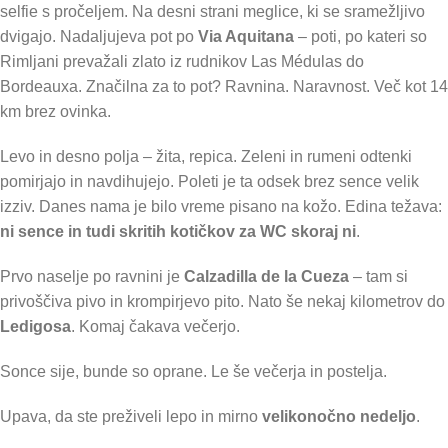
selfie s pročeljem. Na desni strani meglice, ki se sramežljivo
dvigajo. Nadaljujeva pot po
Via Aquitana
– poti, po kateri so
Rimljani prevažali zlato iz rudnikov Las Médulas do
Bordeauxa. Značilna za to pot? Ravnina. Naravnost. Več kot 14
km brez ovinka.
Levo in desno polja – žita, repica. Zeleni in rumeni odtenki
pomirjajo in navdihujejo. Poleti je ta odsek brez sence velik
izziv. Danes nama je bilo vreme pisano na kožo. Edina težava:
ni sence in tudi skritih kotičkov za WC skoraj ni
.
Prvo naselje po ravnini je
Calzadilla de la Cueza
– tam si
privoščiva pivo in krompirjevo pito. Nato še nekaj kilometrov do
Ledigosa
. Komaj čakava večerjo.
Sonce sije, bunde so oprane. Le še večerja in postelja.
Upava, da ste preživeli lepo in mirno
velikonočno nedeljo
.