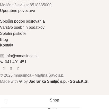
Matična številka: 8518335000
Uporabne povezave
Splošni pogoji poslovanja
Varstvo osebnih podatkov
Spletni piškotki
Blog
Kontakt
✉️ info@mmasinca.si
📞 041 491 451
© 2026 mmasinca - Martina Šavc s.p.
Made with ❤️ by
Jadranka Smiljić s.p. - SGEEK.SI
.
Shop