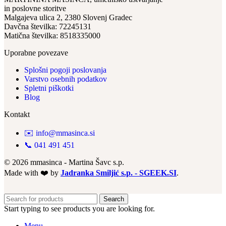
in poslovne storitve
Malgajeva ulica 2, 2380 Slovenj Gradec
Davčna številka: 72245131
Matična številka: 8518335000
Uporabne povezave
Splošni pogoji poslovanja
Varstvo osebnih podatkov
Spletni piškotki
Blog
Kontakt
✉️ info@mmasinca.si
📞 041 491 451
© 2026 mmasinca - Martina Šavc s.p.
Made with ❤️ by
Jadranka Smiljić s.p. - SGEEK.SI
.
Search
Start typing to see products you are looking for.
Menu