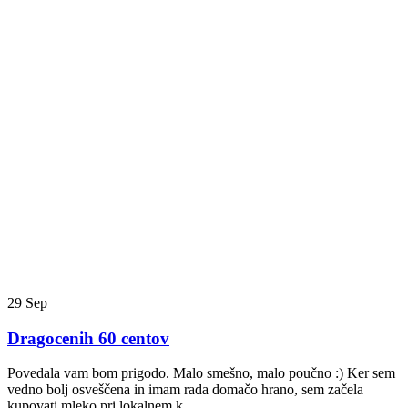
29
Sep
Dragocenih 60 centov
Povedala vam bom prigodo. Malo smešno, malo poučno :) Ker sem
vedno bolj osveščena in imam rada domačo hrano, sem začela
kupovati mleko pri lokalnem k...