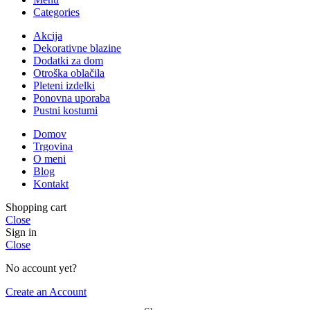
Categories
Akcija
Dekorativne blazine
Dodatki za dom
Otroška oblačila
Pleteni izdelki
Ponovna uporaba
Pustni kostumi
Domov
Trgovina
O meni
Blog
Kontakt
Shopping cart
Close
Sign in
Close
No account yet?
Create an Account