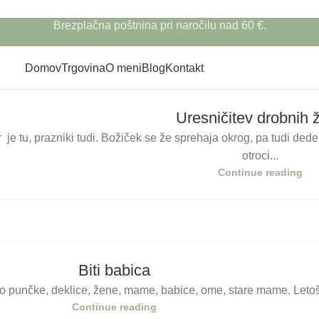
Brezplačna poštnina pri naročilu nad 60 €.
Domov
Trgovina
O meni
Blog
Kontakt
Uresničitev drobnih ž
je tu, prazniki tudi. Božiček se že sprehaja okrog, pa tudi dedek
otroci...
Continue reading
Biti babica
 punčke, deklice, žene, mame, babice, ome, stare mame. Letošnje
Continue reading