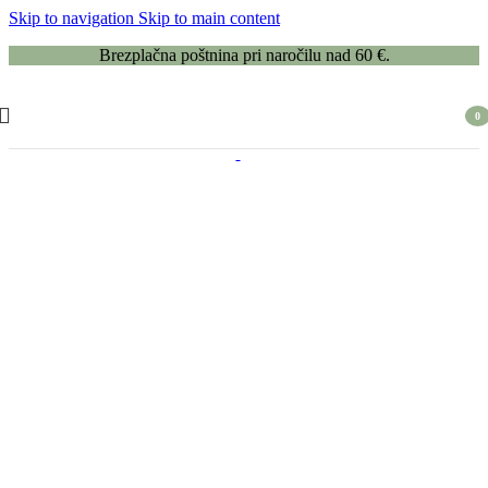
Skip to navigation
Skip to main content
Brezplačna poštnina pri naročilu nad 60 €.
0
item