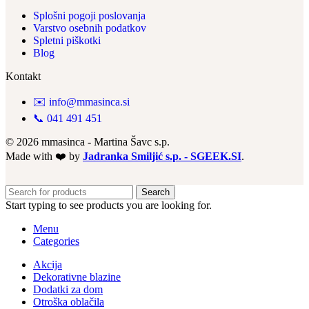
Splošni pogoji poslovanja
Varstvo osebnih podatkov
Spletni piškotki
Blog
Kontakt
✉️ info@mmasinca.si
📞 041 491 451
© 2026 mmasinca - Martina Šavc s.p.
Made with ❤️ by
Jadranka Smiljić s.p. - SGEEK.SI
.
Search
Start typing to see products you are looking for.
Menu
Categories
Akcija
Dekorativne blazine
Dodatki za dom
Otroška oblačila