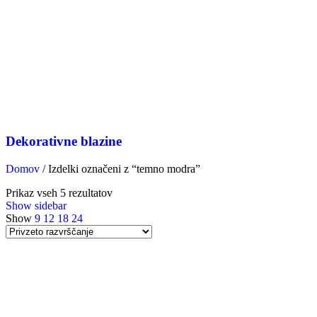
Dekorativne blazine
Domov
/
Izdelki označeni z “temno modra”
Prikaz vseh 5 rezultatov
Show sidebar
Show
9
12
18
24