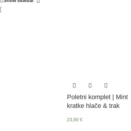
Show sidebar
Poletni komplet | Mint
kratke hlače & trak
23,90
€