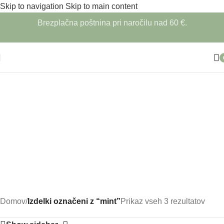
Skip to navigation
Skip to main content
Brezplačna poštnina pri naročilu nad 60 €.
Dodatki za dom
Pustni kostumi
Domov
/
Izdelki označeni z “mint”
Prikaz vseh 3 rezultatov