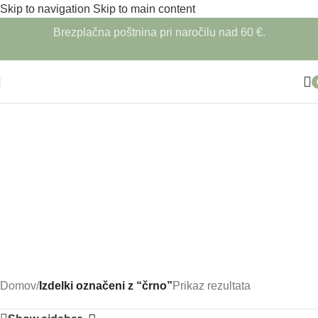
Skip to navigation
Skip to main content
Brezplačna poštnina pri naročilu nad 60 €.
Dodatki za dom
Pustni kostumi
Domov
/
Izdelki označeni z “črno”
Prikaz rezultata